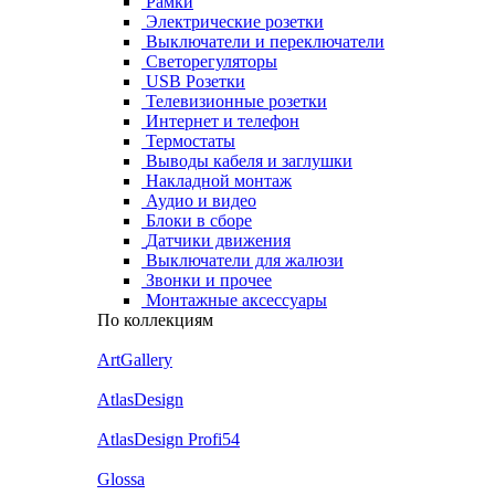
Рамки
Электрические розетки
Выключатели и переключатели
Светорегуляторы
USB Розетки
Телевизионные розетки
Интернет и телефон
Термостаты
Выводы кабеля и заглушки
Накладной монтаж
Аудио и видео
Блоки в сборе
Датчики движения
Выключатели для жалюзи
Звонки и прочее
Монтажные аксессуары
По коллекциям
ArtGallery
AtlasDesign
AtlasDesign Profi54
Glossa