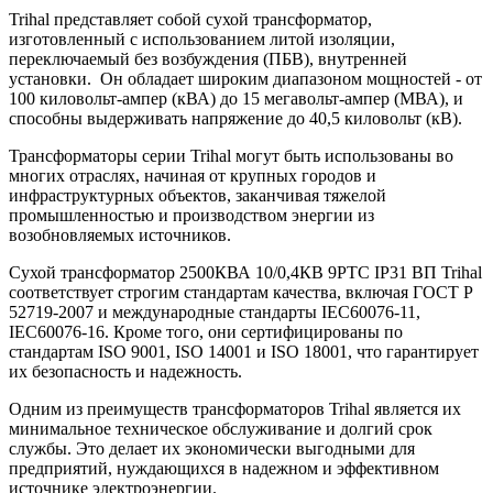
Trihal представляет собой сухой трансформатор,
изготовленный с использованием литой изоляции,
переключаемый без возбуждения (ПБВ), внутренней
установки. Он обладает широким диапазоном мощностей - от
100 киловольт-ампер (кВА) до 15 мегавольт-ампер (МВА), и
способны выдерживать напряжение до 40,5 киловольт (кВ).
Трансформаторы серии Trihal могут быть использованы во
многих отраслях, начиная от крупных городов и
инфраструктурных объектов, заканчивая тяжелой
промышленностью и производством энергии из
возобновляемых источников.
Сухой трансформатор 2500КВА 10/0,4КВ 9PTC IP31 ВП Trihal
соответствует строгим стандартам качества, включая ГОСТ Р
52719-2007 и международные стандарты IEC60076-11,
IEC60076-16. Кроме того, они сертифицированы по
стандартам ISO 9001, ISO 14001 и ISO 18001, что гарантирует
их безопасность и надежность.
Одним из преимуществ трансформаторов Trihal является их
минимальное техническое обслуживание и долгий срок
службы. Это делает их экономически выгодными для
предприятий, нуждающихся в надежном и эффективном
источнике электроэнергии.