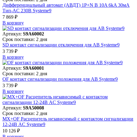
Дифференциальный автомат (АВДТ) 1P+N B 10A 6kA 30мА
Тип-AC 230В Systeme9
7 869 ₽
В корзинy
Артикул:
S9A60002
Срок поставки: 2 дня
SD контакт сигнализации отключения для АВ Systeme9
3 739 ₽
В корзинy
Артикул:
S9A60001
Срок поставки: 2 дня
OF контакт сигнализации положения для АВ Systeme9
3 739 ₽
В корзинy
Артикул:
S9A50008
Срок поставки: 2 дня
MX+OF Расцепитель независимый с контактом сигнализации
12-24В AC Systeme9
10 126 ₽
В корзинy