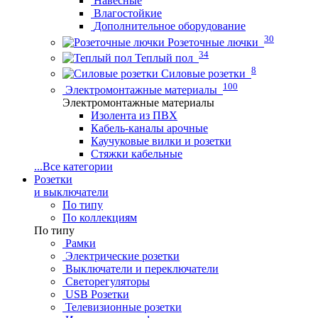
Навесные
Влагостойкие
Дополнительное оборудование
30
Розеточные лючки
34
Теплый пол
8
Силовые розетки
100
Электромонтажные материалы
Электромонтажные материалы
Изолента из ПВХ
Кабель-каналы арочные
Каучуковые вилки и розетки
Стяжки кабельные
...
Все категории
Розетки
и выключатели
По типу
По коллекциям
По типу
Рамки
Электрические розетки
Выключатели и переключатели
Светорегуляторы
USB Розетки
Телевизионные розетки