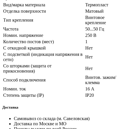
Вид/марка материала
Термопласт
Отделка поверхности
Матовый
Винтовое
Тип крепления
крепление
Частота
50...50 Гц
Номин. напряжение
250 В
Количество постов (мест)
1
С откидной крышкой
Нет
С подсветкой (индикация напряжения в
Нет
сети)
Со шторками (защита от
Нет
прикосновения)
Винтов. зажим/
Способ подключения
клемма
Номин. ток
16 А
Степень защиты (IP)
IP20
Доставка
Самовывоз со склада (м. Савеловская)
Доставка по Москве и МО
Пункты выдачи по всей России