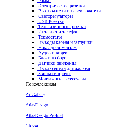
Рамки
Электрические розетки
Выключатели и переключатели
Светорегуляторы
USB Розетки
Телевизионные розетки
Интернет и телефон
Термостаты
Выводы кабеля и заглушки
Накладной монтаж
Аудио и видео
Блоки в сборе
Датчики движения
Выключатели для жалюзи
Звонки и прочее
Монтажные аксессуары
По коллекциям
ArtGallery
AtlasDesign
AtlasDesign Profi54
Glossa