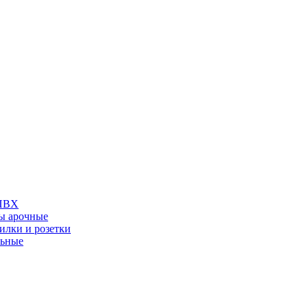
 ПВХ
ы арочные
илки и розетки
льные