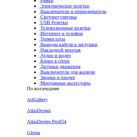
Рамки
Электрические розетки
Выключатели и переключатели
Светорегуляторы
USB Розетки
Телевизионные розетки
Интернет и телефон
Термостаты
Выводы кабеля и заглушки
Накладной монтаж
Аудио и видео
Блоки в сборе
Датчики движения
Выключатели для жалюзи
Звонки и прочее
Монтажные аксессуары
По коллекциям
ArtGallery
AtlasDesign
AtlasDesign Profi54
Glossa