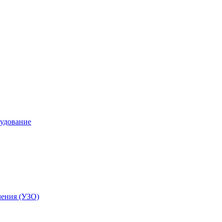
удование
чения (УЗО)