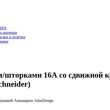
 ПВХ
ы арочные
илки и розетки
льные
ием/шторками 16А со сдвижной
chneider)