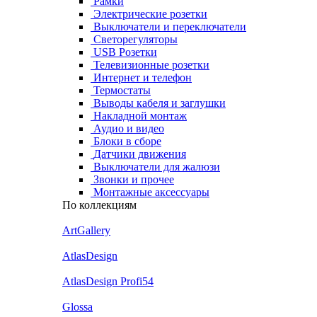
Рамки
Электрические розетки
Выключатели и переключатели
Светорегуляторы
USB Розетки
Телевизионные розетки
Интернет и телефон
Термостаты
Выводы кабеля и заглушки
Накладной монтаж
Аудио и видео
Блоки в сборе
Датчики движения
Выключатели для жалюзи
Звонки и прочее
Монтажные аксессуары
По коллекциям
ArtGallery
AtlasDesign
AtlasDesign Profi54
Glossa