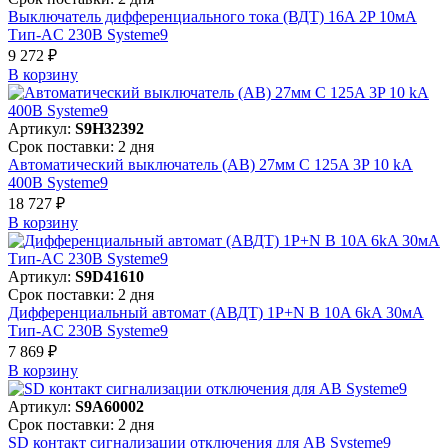
Выключатель дифференциального тока (ВДТ) 16A 2P 10мА
Тип-AC 230В Systeme9
9 272 ₽
В корзинy
Артикул:
S9H32392
Срок поставки: 2 дня
Автоматический выключатель (АВ) 27мм C 125A 3P 10 kA
400В Systeme9
18 727 ₽
В корзинy
Артикул:
S9D41610
Срок поставки: 2 дня
Дифференциальный автомат (АВДТ) 1P+N B 10A 6kA 30мА
Тип-AC 230В Systeme9
7 869 ₽
В корзинy
Артикул:
S9A60002
Срок поставки: 2 дня
SD контакт сигнализации отключения для АВ Systeme9