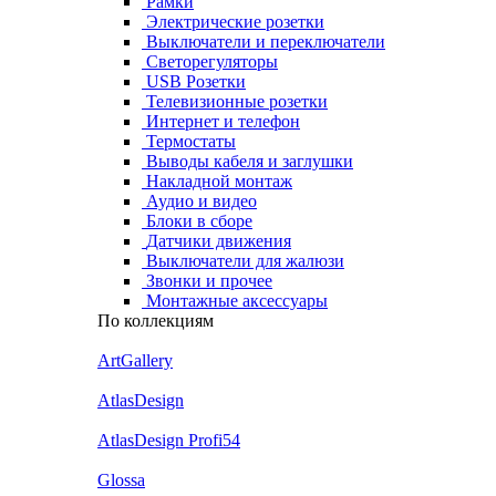
Рамки
Электрические розетки
Выключатели и переключатели
Светорегуляторы
USB Розетки
Телевизионные розетки
Интернет и телефон
Термостаты
Выводы кабеля и заглушки
Накладной монтаж
Аудио и видео
Блоки в сборе
Датчики движения
Выключатели для жалюзи
Звонки и прочее
Монтажные аксессуары
По коллекциям
ArtGallery
AtlasDesign
AtlasDesign Profi54
Glossa