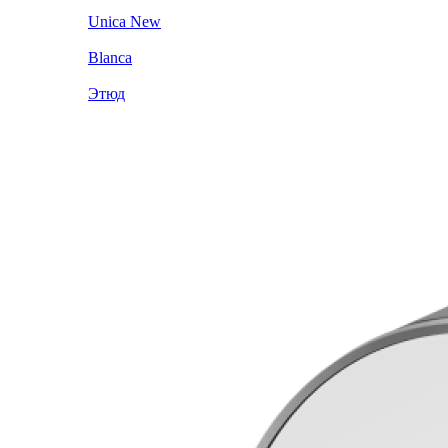
Unica New
Blanca
Этюд