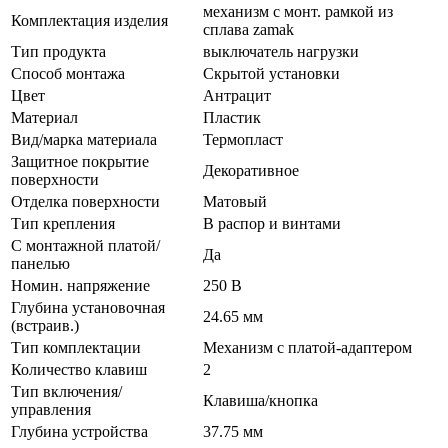
механизм с монт. рамкой из
Комплектация изделия
сплава zamak
Тип продукта
выключатель нагрузки
Способ монтажа
Скрытой установки
Цвет
Антрацит
Материал
Пластик
Вид/марка материала
Термопласт
Защитное покрытие
Декоративное
поверхности
Отделка поверхности
Матовый
Тип крепления
В распор и винтами
С монтажной платой/
Да
панелью
Номин. напряжение
250 В
Глубина установочная
24.65 мм
(встраив.)
Тип комплектации
Механизм с платой-адаптером
Количество клавиш
2
Тип включения/
Клавиша/кнопка
управления
Глубина устройства
37.75 мм