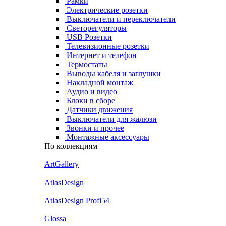
Рамки
Электрические розетки
Выключатели и переключатели
Светорегуляторы
USB Розетки
Телевизионные розетки
Интернет и телефон
Термостаты
Выводы кабеля и заглушки
Накладной монтаж
Аудио и видео
Блоки в сборе
Датчики движения
Выключатели для жалюзи
Звонки и прочее
Монтажные аксессуары
По коллекциям
ArtGallery
AtlasDesign
AtlasDesign Profi54
Glossa