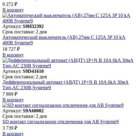
9 272 ₽
В корзинy
Артикул:
S9H32392
Срок поставки: 2 дня
Автоматический выключатель (АВ) 27мм C 125A 3P 10 kA
400В Systeme9
18 727 ₽
В корзинy
Артикул:
S9D41610
Срок поставки: 2 дня
Дифференциальный автомат (АВДТ) 1P+N B 10A 6kA 30мА
Тип-AC 230В Systeme9
7 869 ₽
В корзинy
Артикул:
S9A60002
Срок поставки: 2 дня
SD контакт сигнализации отключения для АВ Systeme9
3 739 ₽
В корзинy