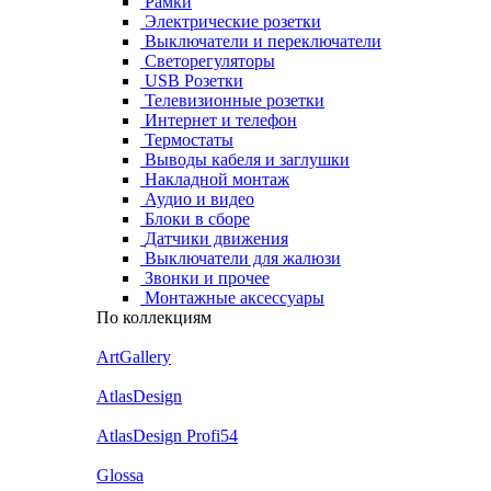
Рамки
Электрические розетки
Выключатели и переключатели
Светорегуляторы
USB Розетки
Телевизионные розетки
Интернет и телефон
Термостаты
Выводы кабеля и заглушки
Накладной монтаж
Аудио и видео
Блоки в сборе
Датчики движения
Выключатели для жалюзи
Звонки и прочее
Монтажные аксессуары
По коллекциям
ArtGallery
AtlasDesign
AtlasDesign Profi54
Glossa