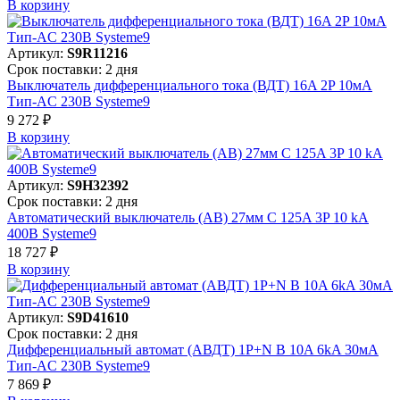
В корзинy
Артикул:
S9R11216
Срок поставки: 2 дня
Выключатель дифференциального тока (ВДТ) 16A 2P 10мА
Тип-AC 230В Systeme9
9 272 ₽
В корзинy
Артикул:
S9H32392
Срок поставки: 2 дня
Автоматический выключатель (АВ) 27мм C 125A 3P 10 kA
400В Systeme9
18 727 ₽
В корзинy
Артикул:
S9D41610
Срок поставки: 2 дня
Дифференциальный автомат (АВДТ) 1P+N B 10A 6kA 30мА
Тип-AC 230В Systeme9
7 869 ₽