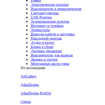
Рамки
Электрические розетки
Выключатели и переключатели
Светорегуляторы
USB Розетки
Телевизионные розетки
Интернет и телефон
Термостаты
Выводы кабеля и заглушки
Накладной монтаж
Аудио и видео
Блоки в сборе
Датчики движения
Выключатели для жалюзи
Звонки и прочее
Монтажные аксессуары
По коллекциям
ArtGallery
AtlasDesign
AtlasDesign Profi54
Glossa