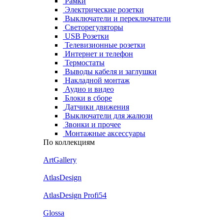
Рамки
Электрические розетки
Выключатели и переключатели
Светорегуляторы
USB Розетки
Телевизионные розетки
Интернет и телефон
Термостаты
Выводы кабеля и заглушки
Накладной монтаж
Аудио и видео
Блоки в сборе
Датчики движения
Выключатели для жалюзи
Звонки и прочее
Монтажные аксессуары
По коллекциям
ArtGallery
AtlasDesign
AtlasDesign Profi54
Glossa