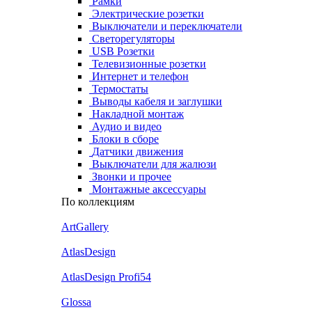
Рамки
Электрические розетки
Выключатели и переключатели
Светорегуляторы
USB Розетки
Телевизионные розетки
Интернет и телефон
Термостаты
Выводы кабеля и заглушки
Накладной монтаж
Аудио и видео
Блоки в сборе
Датчики движения
Выключатели для жалюзи
Звонки и прочее
Монтажные аксессуары
По коллекциям
ArtGallery
AtlasDesign
AtlasDesign Profi54
Glossa