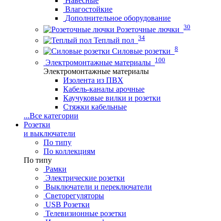
Навесные
Влагостойкие
Дополнительное оборудование
30
Розеточные лючки
34
Теплый пол
8
Силовые розетки
100
Электромонтажные материалы
Электромонтажные материалы
Изолента из ПВХ
Кабель-каналы арочные
Каучуковые вилки и розетки
Стяжки кабельные
...
Все категории
Розетки
и выключатели
По типу
По коллекциям
По типу
Рамки
Электрические розетки
Выключатели и переключатели
Светорегуляторы
USB Розетки
Телевизионные розетки