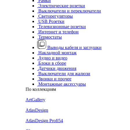
Рамки
Электрические розетки
Выключатели и переключатели
Светорегуляторы
USB Розетки
Телевизионные розетки
Интернет и телефон
Термостаты
Выводы кабеля и заглушки
Накладной монтаж
Аудио и видео
Блоки в сборе
Датчики движения
Выключатели для жалюзи
Звонки и прочее
Монтажные аксессуары
По коллекциям
ArtGallery
AtlasDesign
AtlasDesign Profi54