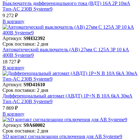
Выключатель дифференциального тока (ВДТ) 16A 2P 10мА
Тип-AC 230В Systeme9
9 272 ₽
В корзинy
Артикул:
S9H32392
Срок поставки: 2 дня
Автоматический выключатель (АВ) 27мм C 125A 3P 10 kA
400В Systeme9
18 727 ₽
В корзинy
Артикул:
S9D41610
Срок поставки: 2 дня
Дифференциальный автомат (АВДТ) 1P+N B 10A 6kA 30мА
Тип-AC 230В Systeme9
7 869 ₽
В корзинy
Артикул:
S9A60002
Срок поставки: 2 дня
SD контакт сигнализации отключения для АВ Systeme9