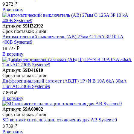
9 272 ₽
В корзинy
Артикул:
S9H32392
Срок поставки: 2 дня
Автоматический выключатель (АВ) 27мм C 125A 3P 10 kA
400В Systeme9
18 727 ₽
В корзинy
Артикул:
S9D41610
Срок поставки: 2 дня
Дифференциальный автомат (АВДТ) 1P+N B 10A 6kA 30мА
Тип-AC 230В Systeme9
7 869 ₽
В корзинy
Артикул:
S9A60002
Срок поставки: 2 дня
SD контакт сигнализации отключения для АВ Systeme9
3 739 ₽
В корзинy