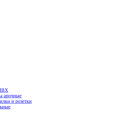
 ПВХ
ы арочные
илки и розетки
льные