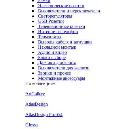
Рамки
Электрические розетки
Выключатели и переключатели
Светорегуляторы
USB Розетки
Телевизионные розетки
Интернет и телефон
Термостаты
Выводы кабеля и заглушки
Накладной монтаж
Аудио и видео
Блоки в сборе
Датчики движения
Выключатели для жалюзи
Звонки и прочее
Монтажные аксессуары
По коллекциям
ArtGallery
AtlasDesign
AtlasDesign Profi54
Glossa