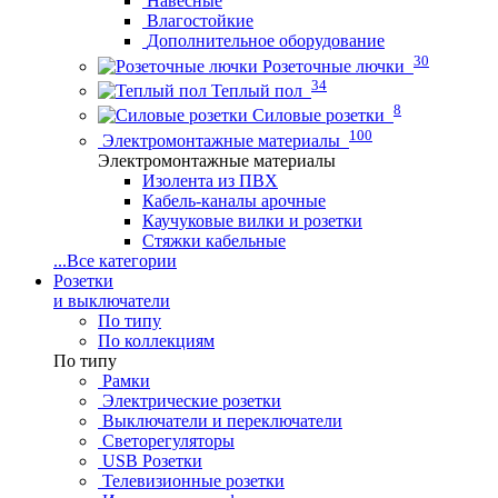
Навесные
Влагостойкие
Дополнительное оборудование
30
Розеточные лючки
34
Теплый пол
8
Силовые розетки
100
Электромонтажные материалы
Электромонтажные материалы
Изолента из ПВХ
Кабель-каналы арочные
Каучуковые вилки и розетки
Стяжки кабельные
...
Все категории
Розетки
и выключатели
По типу
По коллекциям
По типу
Рамки
Электрические розетки
Выключатели и переключатели
Светорегуляторы
USB Розетки
Телевизионные розетки