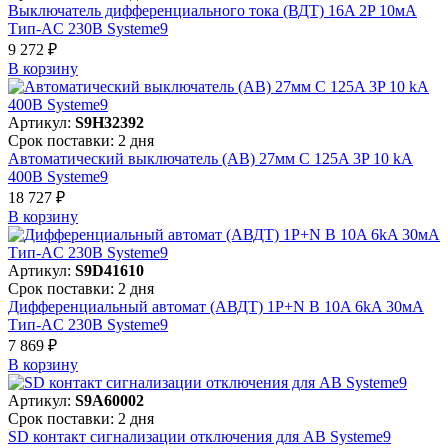
Выключатель дифференциального тока (ВДТ) 16A 2P 10мА
Тип-AC 230В Systeme9
9 272 ₽
В корзинy
Артикул:
S9H32392
Срок поставки: 2 дня
Автоматический выключатель (АВ) 27мм C 125A 3P 10 kA
400В Systeme9
18 727 ₽
В корзинy
Артикул:
S9D41610
Срок поставки: 2 дня
Дифференциальный автомат (АВДТ) 1P+N B 10A 6kA 30мА
Тип-AC 230В Systeme9
7 869 ₽
В корзинy
Артикул:
S9A60002
Срок поставки: 2 дня
SD контакт сигнализации отключения для АВ Systeme9