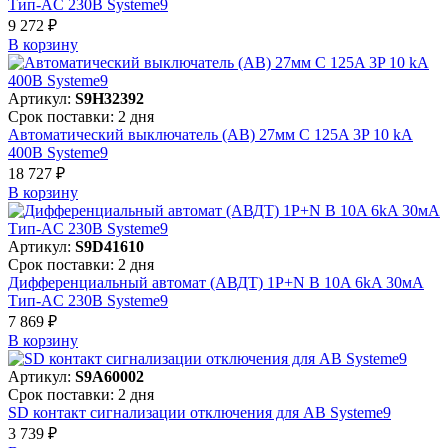
Тип-AC 230В Systeme9
9 272 ₽
В корзинy
Артикул:
S9H32392
Срок поставки: 2 дня
Автоматический выключатель (АВ) 27мм C 125A 3P 10 kA
400В Systeme9
18 727 ₽
В корзинy
Артикул:
S9D41610
Срок поставки: 2 дня
Дифференциальный автомат (АВДТ) 1P+N B 10A 6kA 30мА
Тип-AC 230В Systeme9
7 869 ₽
В корзинy
Артикул:
S9A60002
Срок поставки: 2 дня
SD контакт сигнализации отключения для АВ Systeme9
3 739 ₽