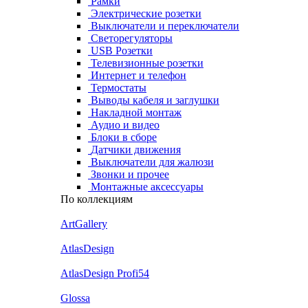
Рамки
Электрические розетки
Выключатели и переключатели
Светорегуляторы
USB Розетки
Телевизионные розетки
Интернет и телефон
Термостаты
Выводы кабеля и заглушки
Накладной монтаж
Аудио и видео
Блоки в сборе
Датчики движения
Выключатели для жалюзи
Звонки и прочее
Монтажные аксессуары
По коллекциям
ArtGallery
AtlasDesign
AtlasDesign Profi54
Glossa