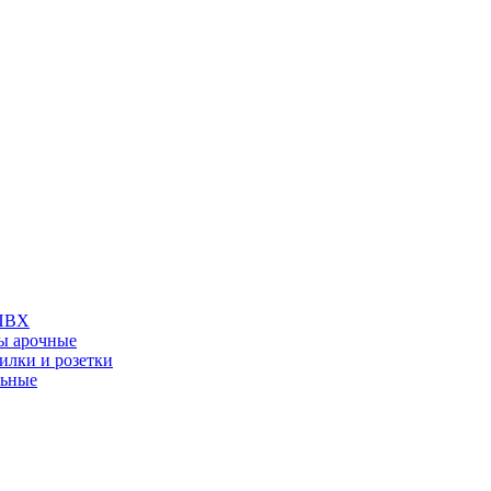
 ПВХ
ы арочные
илки и розетки
льные