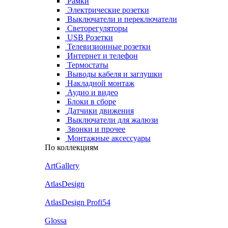
Рамки
Электрические розетки
Выключатели и переключатели
Светорегуляторы
USB Розетки
Телевизионные розетки
Интернет и телефон
Термостаты
Выводы кабеля и заглушки
Накладной монтаж
Аудио и видео
Блоки в сборе
Датчики движения
Выключатели для жалюзи
Звонки и прочее
Монтажные аксессуары
По коллекциям
ArtGallery
AtlasDesign
AtlasDesign Profi54
Glossa