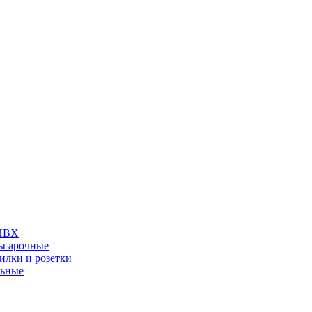
 ПВХ
ы арочные
илки и розетки
льные