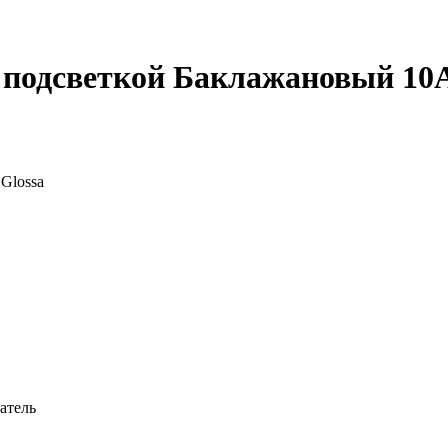
одсветкой Баклажановый 10A G
атель