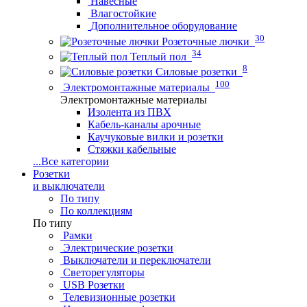
Навесные
Влагостойкие
Дополнительное оборудование
30
Розеточные лючки
34
Теплый пол
8
Силовые розетки
100
Электромонтажные материалы
Электромонтажные материалы
Изолента из ПВХ
Кабель-каналы арочные
Каучуковые вилки и розетки
Стяжки кабельные
...
Все категории
Розетки
и выключатели
По типу
По коллекциям
По типу
Рамки
Электрические розетки
Выключатели и переключатели
Светорегуляторы
USB Розетки
Телевизионные розетки