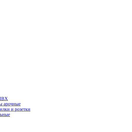
 ПВХ
ы арочные
илки и розетки
льные