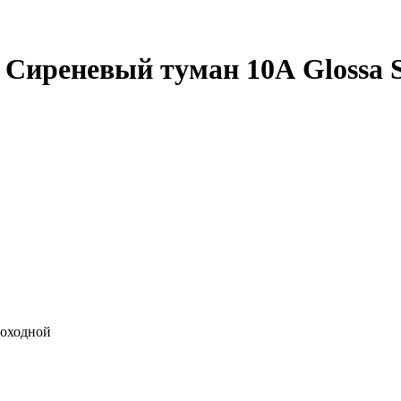
реневый туман 10А Glossa Sys
роходной