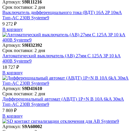
Артикул:
S9R11216
Срок поставки: 2 дня
Выключатель дифференциального тока (ВДТ) 16A 2P 10мА
Тип-AC 230В Systeme9
9 272 ₽
В корзинy
Артикул:
S9H32392
Срок поставки: 2 дня
Автоматический выключатель (АВ) 27мм C 125A 3P 10 kA
400В Systeme9
18 727 ₽
В корзинy
Артикул:
S9D41610
Срок поставки: 2 дня
Дифференциальный автомат (АВДТ) 1P+N B 10A 6kA 30мА
Тип-AC 230В Systeme9
7 869 ₽
В корзинy
Артикул:
S9A60002