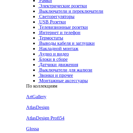
Рамки
Электрические розетки
Выключатели и переключатели
Светорегуляторы
USB Розетки
Телевизионные розетки
Интернет и телефон
Термостаты
Выводы кабеля и заглушки
Накладной монтаж
Аудио и видео
Блоки в сборе
Датчики движения
Выключатели для жалюзи
Звонки и прочее
Монтажные аксессуары
По коллекциям
ArtGallery
AtlasDesign
AtlasDesign Profi54
Glossa