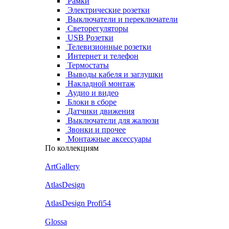
Рамки
Электрические розетки
Выключатели и переключатели
Светорегуляторы
USB Розетки
Телевизионные розетки
Интернет и телефон
Термостаты
Выводы кабеля и заглушки
Накладной монтаж
Аудио и видео
Блоки в сборе
Датчики движения
Выключатели для жалюзи
Звонки и прочее
Монтажные аксессуары
По коллекциям
ArtGallery
AtlasDesign
AtlasDesign Profi54
Glossa