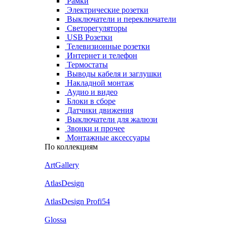
Рамки
Электрические розетки
Выключатели и переключатели
Светорегуляторы
USB Розетки
Телевизионные розетки
Интернет и телефон
Термостаты
Выводы кабеля и заглушки
Накладной монтаж
Аудио и видео
Блоки в сборе
Датчики движения
Выключатели для жалюзи
Звонки и прочее
Монтажные аксессуары
По коллекциям
ArtGallery
AtlasDesign
AtlasDesign Profi54
Glossa