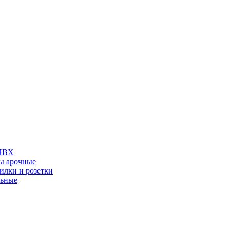
 ПВХ
ы арочные
илки и розетки
льные