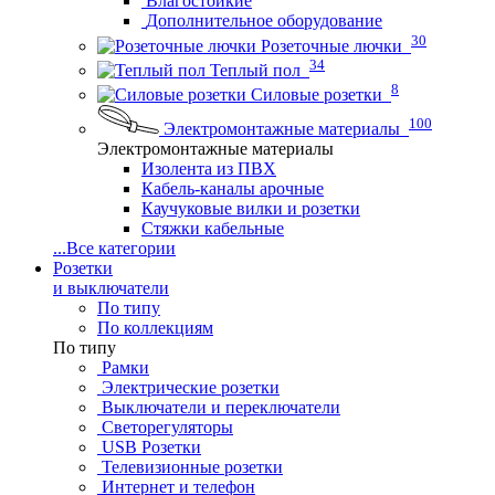
Влагостойкие
Дополнительное оборудование
30
Розеточные лючки
34
Теплый пол
8
Силовые розетки
100
Электромонтажные материалы
Электромонтажные материалы
Изолента из ПВХ
Кабель-каналы арочные
Каучуковые вилки и розетки
Стяжки кабельные
...
Все категории
Розетки
и выключатели
По типу
По коллекциям
По типу
Рамки
Электрические розетки
Выключатели и переключатели
Светорегуляторы
USB Розетки
Телевизионные розетки
Интернет и телефон