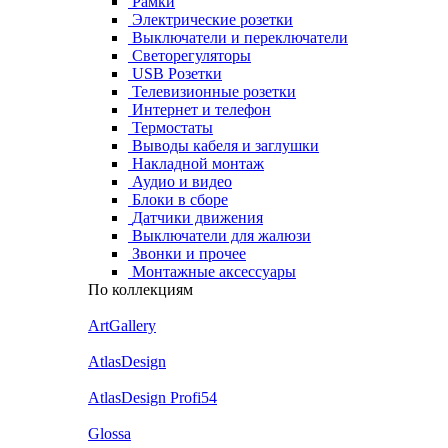
Рамки
Электрические розетки
Выключатели и переключатели
Светорегуляторы
USB Розетки
Телевизионные розетки
Интернет и телефон
Термостаты
Выводы кабеля и заглушки
Накладной монтаж
Аудио и видео
Блоки в сборе
Датчики движения
Выключатели для жалюзи
Звонки и прочее
Монтажные аксессуары
По коллекциям
ArtGallery
AtlasDesign
AtlasDesign Profi54
Glossa