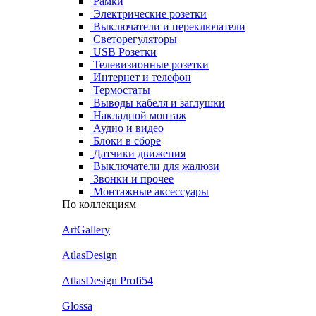
Рамки
Электрические розетки
Выключатели и переключатели
Светорегуляторы
USB Розетки
Телевизионные розетки
Интернет и телефон
Термостаты
Выводы кабеля и заглушки
Накладной монтаж
Аудио и видео
Блоки в сборе
Датчики движения
Выключатели для жалюзи
Звонки и прочее
Монтажные аксессуары
По коллекциям
ArtGallery
AtlasDesign
AtlasDesign Profi54
Glossa