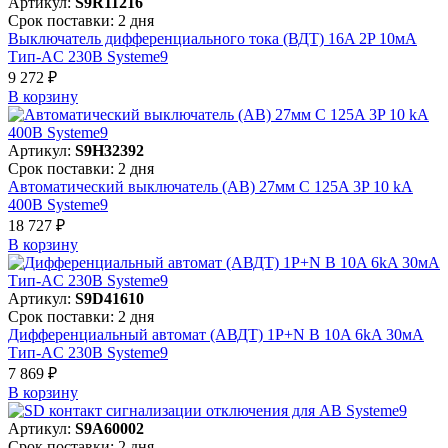
Артикул:
S9R11216
Срок поставки: 2 дня
Выключатель дифференциального тока (ВДТ) 16A 2P 10мА
Тип-AC 230В Systeme9
9 272 ₽
В корзинy
Артикул:
S9H32392
Срок поставки: 2 дня
Автоматический выключатель (АВ) 27мм C 125A 3P 10 kA
400В Systeme9
18 727 ₽
В корзинy
Артикул:
S9D41610
Срок поставки: 2 дня
Дифференциальный автомат (АВДТ) 1P+N B 10A 6kA 30мА
Тип-AC 230В Systeme9
7 869 ₽
В корзинy
Артикул:
S9A60002
Срок поставки: 2 дня