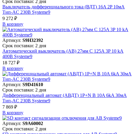
Срок поставки: 2 дня
Выключатель дифференциального тока (ВДТ) 16A 2P 10мА
Тип-AC 230В Systeme9
9 272 ₽
В корзинy
Артикул:
S9H32392
Срок поставки: 2 дня
Автоматический выключатель (АВ) 27мм C 125A 3P 10 kA
400В Systeme9
18 727 ₽
В корзинy
Артикул:
S9D41610
Срок поставки: 2 дня
Дифференциальный автомат (АВДТ) 1P+N B 10A 6kA 30мА
Тип-AC 230В Systeme9
7 869 ₽
В корзинy
Артикул:
S9A60002
Срок поставки: 2 дня