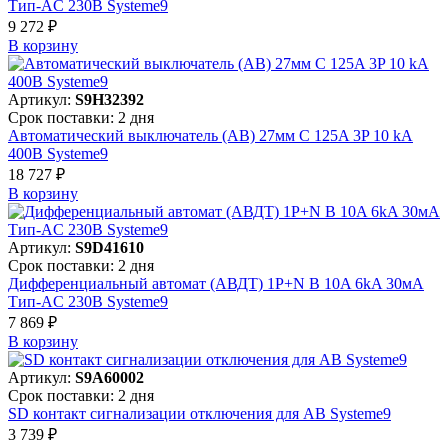
Тип-AC 230В Systeme9
9 272 ₽
В корзинy
Артикул:
S9H32392
Срок поставки: 2 дня
Автоматический выключатель (АВ) 27мм C 125A 3P 10 kA
400В Systeme9
18 727 ₽
В корзинy
Артикул:
S9D41610
Срок поставки: 2 дня
Дифференциальный автомат (АВДТ) 1P+N B 10A 6kA 30мА
Тип-AC 230В Systeme9
7 869 ₽
В корзинy
Артикул:
S9A60002
Срок поставки: 2 дня
SD контакт сигнализации отключения для АВ Systeme9
3 739 ₽