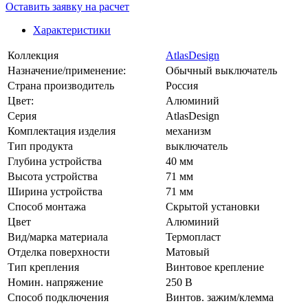
Оставить заявку на расчет
Характеристики
Коллекция
AtlasDesign
Назначение/применение:
Обычный выключатель
Страна производитель
Россия
Цвет:
Алюминий
Серия
AtlasDesign
Комплектация изделия
механизм
Тип продукта
выключатель
Глубина устройства
40 мм
Высота устройства
71 мм
Ширина устройства
71 мм
Способ монтажа
Скрытой установки
Цвет
Алюминий
Вид/марка материала
Термопласт
Отделка поверхности
Матовый
Тип крепления
Винтовое крепление
Номин. напряжение
250 В
Способ подключения
Винтов. зажим/клемма