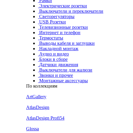
Рамки
Электрические розетки
Выключатели и переключатели
Светорегуляторы
USB Розетки
Телевизионные розетки
Интернет и телефон
Термостаты
Выводы кабеля и заглушки
Накладной монтаж
Аудио и видео
Блоки в сборе
Датчики движения
Выключатели для жалюзи
Звонки и прочее
Монтажные аксессуары
По коллекциям
ArtGallery
AtlasDesign
AtlasDesign Profi54
Glossa