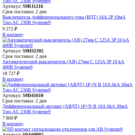
Артикул:
S9R11216
Срок поставки: 2 дня
Выключатель дифференциального тока (ВДТ) 16A 2P 10мА
Тип-AC 230В Systeme9
9 272 ₽
В корзинy
Артикул:
S9H32392
Срок поставки: 2 дня
Автоматический выключатель (АВ) 27мм C 125A 3P 10 kA
400В Systeme9
18 727 ₽
В корзинy
Артикул:
S9D41610
Срок поставки: 2 дня
Дифференциальный автомат (АВДТ) 1P+N B 10A 6kA 30мА
Тип-AC 230В Systeme9
7 869 ₽
В корзинy
Артикул:
S9A60002