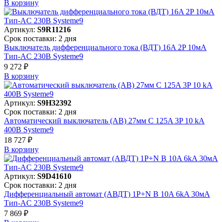
В корзинy
Артикул:
S9R11216
Срок поставки: 2 дня
Выключатель дифференциального тока (ВДТ) 16A 2P 10мА
Тип-AC 230В Systeme9
9 272 ₽
В корзинy
Артикул:
S9H32392
Срок поставки: 2 дня
Автоматический выключатель (АВ) 27мм C 125A 3P 10 kA
400В Systeme9
18 727 ₽
В корзинy
Артикул:
S9D41610
Срок поставки: 2 дня
Дифференциальный автомат (АВДТ) 1P+N B 10A 6kA 30мА
Тип-AC 230В Systeme9
7 869 ₽