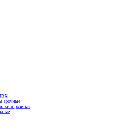
 ПВХ
ы арочные
илки и розетки
льные