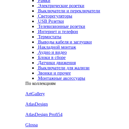
Рамки
Электрические розетки
Выключатели и переключатели
Светорегуляторы
USB Розетки
Телевизионные розетки
Интернет и телефон
Термостаты
Выводы кабеля и заглушки
Накладной монтаж
Аудио и видео
Блоки в сборе
Датчики движения
Выключатели для жалюзи
Звонки и прочее
Монтажные аксессуары
По коллекциям
ArtGallery
AtlasDesign
AtlasDesign Profi54
Glossa