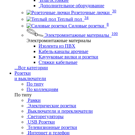
Влагостойкие
Дополнительное оборудование
30
Розеточные лючки
34
Теплый пол
8
Силовые розетки
100
Электромонтажные материалы
Электромонтажные материалы
Изолента из ПВХ
Кабель-каналы арочные
Каучуковые вилки и розетки
Стяжки кабельные
...
Все категории
Розетки
и выключатели
По типу
По коллекциям
По типу
Рамки
Электрические розетки
Выключатели и переключатели
Светорегуляторы
USB Розетки
Телевизионные розетки
Интернет и телефон