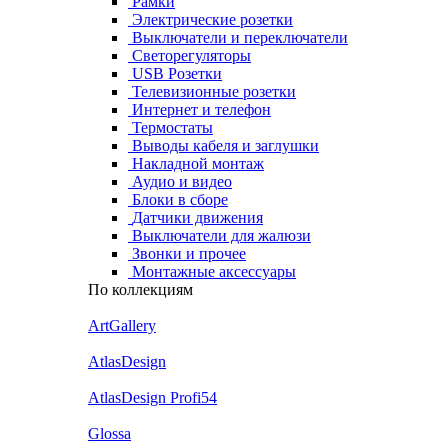
Рамки
Электрические розетки
Выключатели и переключатели
Светорегуляторы
USB Розетки
Телевизионные розетки
Интернет и телефон
Термостаты
Выводы кабеля и заглушки
Накладной монтаж
Аудио и видео
Блоки в сборе
Датчики движения
Выключатели для жалюзи
Звонки и прочее
Монтажные аксессуары
По коллекциям
ArtGallery
AtlasDesign
AtlasDesign Profi54
Glossa