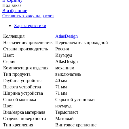
В корзинy
Под заказ
В избранное
Оставить заявку на расчет
Характеристики
Коллекция
AtlasDesign
Назначение/применение:
Переключатель проходной
Страна производитель
Россия
Цвет:
Изумруд
Серия
AtlasDesign
Комплектация изделия
механизм
Тип продукта
выключатель
Глубина устройства
40 мм
Высота устройства
71 мм
Ширина устройства
71 мм
Способ монтажа
Скрытой установки
Цвет
изумруд
Вид/марка материала
Термопласт
Отделка поверхности
Матовый
Тип крепления
Винтовое крепление