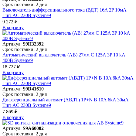
Срок поставки: 2 дня
Выключатель дифференциального тока (ВДТ) 16A 2P 10мА
Тип-AC 230В Systeme9
9 272 ₽
В корзинy
Артикул:
S9H32392
Срок поставки: 2 дня
Автоматический выключатель (АВ) 27мм C 125A 3P 10 kA
400В Systeme9
18 727 ₽
В корзинy
Артикул:
S9D41610
Срок поставки: 2 дня
Дифференциальный автомат (АВДТ) 1P+N B 10A 6kA 30мА
Тип-AC 230В Systeme9
7 869 ₽
В корзинy
Артикул:
S9A60002
Срок поставки: 2 дня