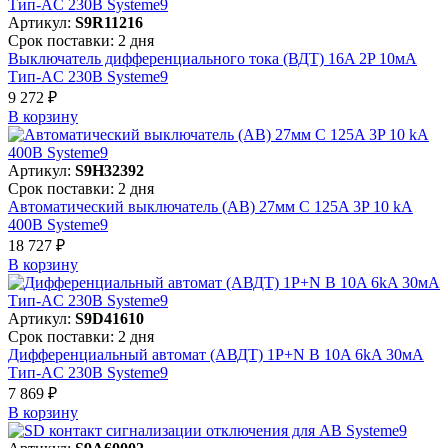
Артикул:
S9R11216
Срок поставки: 2 дня
Выключатель дифференциального тока (ВДТ) 16A 2P 10мА
Тип-AC 230В Systeme9
9 272 ₽
В корзинy
Артикул:
S9H32392
Срок поставки: 2 дня
Автоматический выключатель (АВ) 27мм C 125A 3P 10 kA
400В Systeme9
18 727 ₽
В корзинy
Артикул:
S9D41610
Срок поставки: 2 дня
Дифференциальный автомат (АВДТ) 1P+N B 10A 6kA 30мА
Тип-AC 230В Systeme9
7 869 ₽
В корзинy