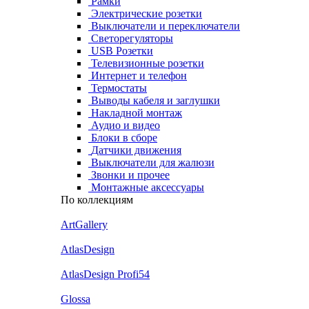
Рамки
Электрические розетки
Выключатели и переключатели
Светорегуляторы
USB Розетки
Телевизионные розетки
Интернет и телефон
Термостаты
Выводы кабеля и заглушки
Накладной монтаж
Аудио и видео
Блоки в сборе
Датчики движения
Выключатели для жалюзи
Звонки и прочее
Монтажные аксессуары
По коллекциям
ArtGallery
AtlasDesign
AtlasDesign Profi54
Glossa