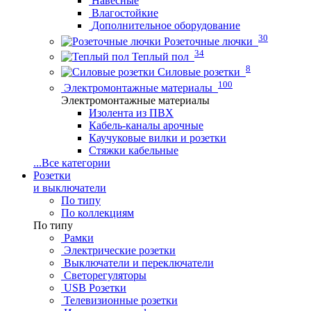
Навесные
Влагостойкие
Дополнительное оборудование
30
Розеточные лючки
34
Теплый пол
8
Силовые розетки
100
Электромонтажные материалы
Электромонтажные материалы
Изолента из ПВХ
Кабель-каналы арочные
Каучуковые вилки и розетки
Стяжки кабельные
...
Все категории
Розетки
и выключатели
По типу
По коллекциям
По типу
Рамки
Электрические розетки
Выключатели и переключатели
Светорегуляторы
USB Розетки
Телевизионные розетки