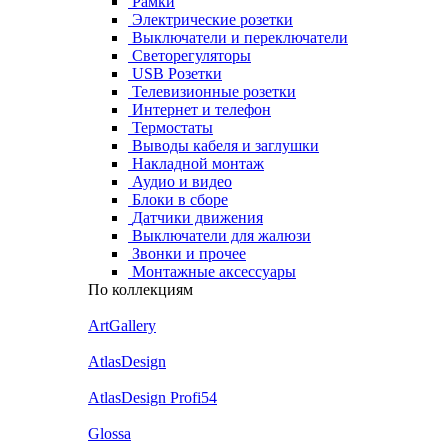
Рамки
Электрические розетки
Выключатели и переключатели
Светорегуляторы
USB Розетки
Телевизионные розетки
Интернет и телефон
Термостаты
Выводы кабеля и заглушки
Накладной монтаж
Аудио и видео
Блоки в сборе
Датчики движения
Выключатели для жалюзи
Звонки и прочее
Монтажные аксессуары
По коллекциям
ArtGallery
AtlasDesign
AtlasDesign Profi54
Glossa