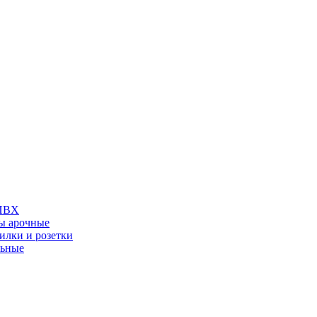
 ПВХ
ы арочные
илки и розетки
льные