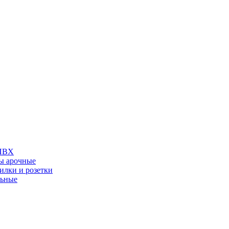
 ПВХ
ы арочные
илки и розетки
льные