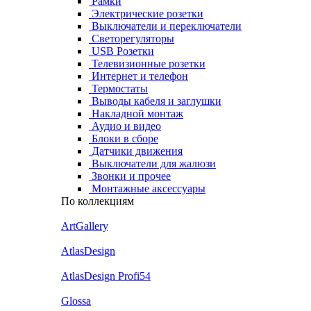
Рамки
Электрические розетки
Выключатели и переключатели
Светорегуляторы
USB Розетки
Телевизионные розетки
Интернет и телефон
Термостаты
Выводы кабеля и заглушки
Накладной монтаж
Аудио и видео
Блоки в сборе
Датчики движения
Выключатели для жалюзи
Звонки и прочее
Монтажные аксессуары
По коллекциям
ArtGallery
AtlasDesign
AtlasDesign Profi54
Glossa