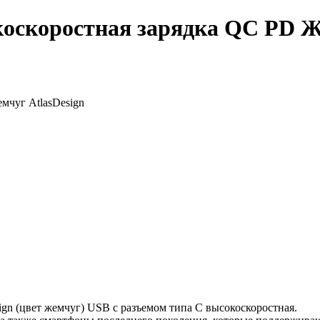
оскоростная зарядка QC PD Же
Design (цвет жемчуг) USB с разъемом типа C высокоскоростная.