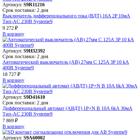
Артикул:
S9R11216
Срок поставки: 2 дня
Выключатель дифференциального тока (ВДТ) 16A 2P 10мА
Тип-AC 230В Systeme9
9 272 ₽
В корзинy
Артикул:
S9H32392
Срок поставки: 2 дня
Автоматический выключатель (АВ) 27мм C 125A 3P 10 kA
400В Systeme9
18 727 ₽
В корзинy
Артикул:
S9D41610
Срок поставки: 2 дня
Дифференциальный автомат (АВДТ) 1P+N B 10A 6kA 30мА
Тип-AC 230В Systeme9
7 869 ₽
В корзинy
Артикул:
S9A60002