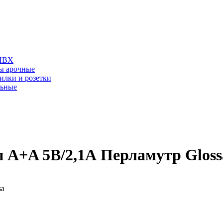
 ПВХ
ы арочные
илки и розетки
льные
 A+A 5В/2,1А Перламутр Glossa 