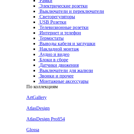
Рамки
Электрические розетки
Выключатели и переключатели
Светорегуляторы
USB Розетки
Телевизионные розетки
Интернет и телефон
Термостаты
Выводы кабеля и заглушки
Накладной монтаж
Аудио и видео
Блоки в сборе
Датчики движения
Выключатели для жалюзи
Звонки и прочее
Монтажные аксессуары
По коллекциям
ArtGallery
AtlasDesign
AtlasDesign Profi54
Glossa