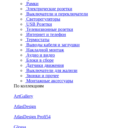
Рамки
Электрические розетки
Выключатели и переключатели
Светорегуляторы
USB Розетки
Телевизионные розетки
Интернет и телефон
Термостаты
Выводы кабеля и заглушки
Накладной монтаж
Аудио и видео
Блоки в сборе
Датчики движения
Выключатели для жалюзи
Звонки и прочее
Монтажные аксессуары
По коллекциям
ArtGallery
AtlasDesign
AtlasDesign Profi54
Glossa