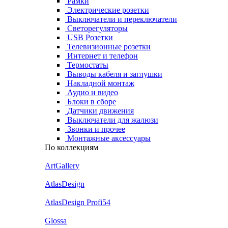
Рамки
Электрические розетки
Выключатели и переключатели
Светорегуляторы
USB Розетки
Телевизионные розетки
Интернет и телефон
Термостаты
Выводы кабеля и заглушки
Накладной монтаж
Аудио и видео
Блоки в сборе
Датчики движения
Выключатели для жалюзи
Звонки и прочее
Монтажные аксессуары
По коллекциям
ArtGallery
AtlasDesign
AtlasDesign Profi54
Glossa