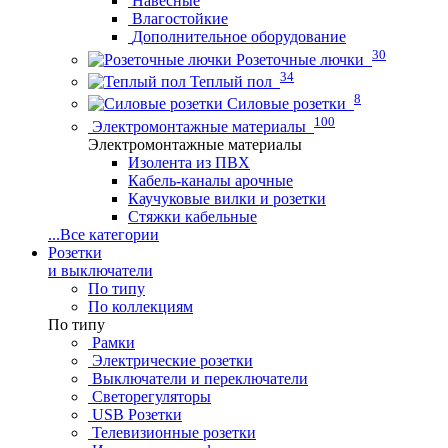
Навесные
Влагостойкие
Дополнительное оборудование
30
Розеточные лючки
34
Теплый пол
8
Силовые розетки
100
Электромонтажные материалы
Электромонтажные материалы
Изолента из ПВХ
Кабель-каналы арочные
Каучуковые вилки и розетки
Стяжки кабельные
...
Все категории
Розетки
и выключатели
По типу
По коллекциям
По типу
Рамки
Электрические розетки
Выключатели и переключатели
Светорегуляторы
USB Розетки
Телевизионные розетки