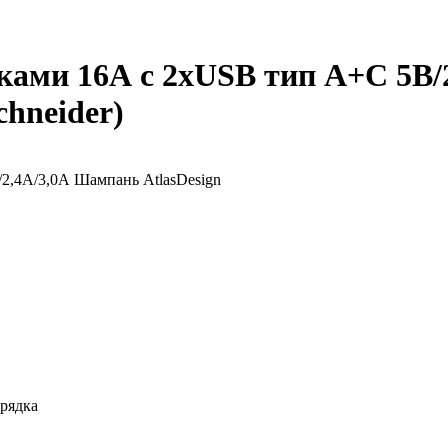
рками 16А c 2хUSB тип A+C 5В
chneider)
арядка