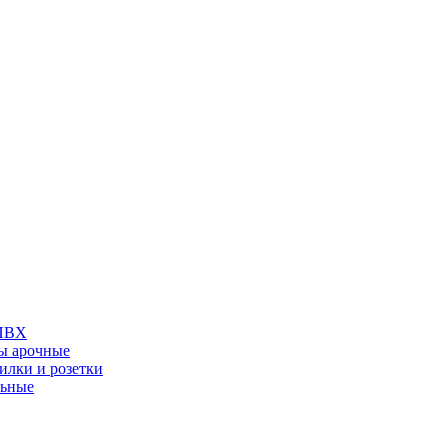
 ПВХ
ы арочные
илки и розетки
льные