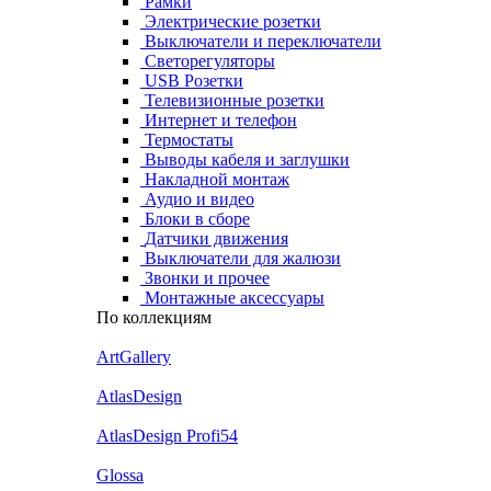
Рамки
Электрические розетки
Выключатели и переключатели
Светорегуляторы
USB Розетки
Телевизионные розетки
Интернет и телефон
Термостаты
Выводы кабеля и заглушки
Накладной монтаж
Аудио и видео
Блоки в сборе
Датчики движения
Выключатели для жалюзи
Звонки и прочее
Монтажные аксессуары
По коллекциям
ArtGallery
AtlasDesign
AtlasDesign Profi54
Glossa