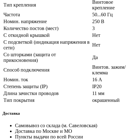
Винтовое
Тип крепления
крепление
Частота
50...60 Гц
Номин. напряжение
250 В
Количество постов (мест)
3
С откидной крышкой
Нет
С подсветкой (индикация напряжения в
Нет
сети)
Со шторками (защита от
Да
прикосновения)
Винтов. зажим/
Способ подключения
клемма
Номин. ток
16 А
Степень защиты (IP)
IP20
Длина зачистки проводов
11 мм
Тип покрытия
окрашенный
Доставка
Самовывоз со склада (м. Савеловская)
Доставка по Москве и МО
Пункты выдачи по всей России