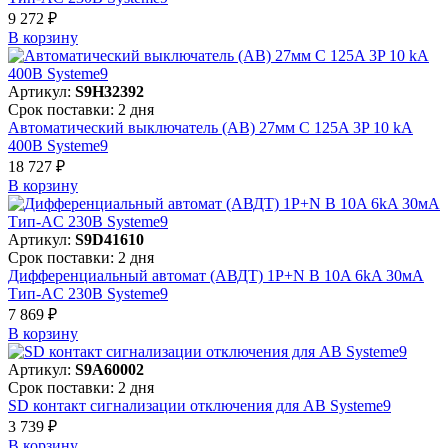
9 272 ₽
В корзинy
Артикул:
S9H32392
Срок поставки: 2 дня
Автоматический выключатель (АВ) 27мм C 125A 3P 10 kA
400В Systeme9
18 727 ₽
В корзинy
Артикул:
S9D41610
Срок поставки: 2 дня
Дифференциальный автомат (АВДТ) 1P+N B 10A 6kA 30мА
Тип-AC 230В Systeme9
7 869 ₽
В корзинy
Артикул:
S9A60002
Срок поставки: 2 дня
SD контакт сигнализации отключения для АВ Systeme9
3 739 ₽
В корзинy