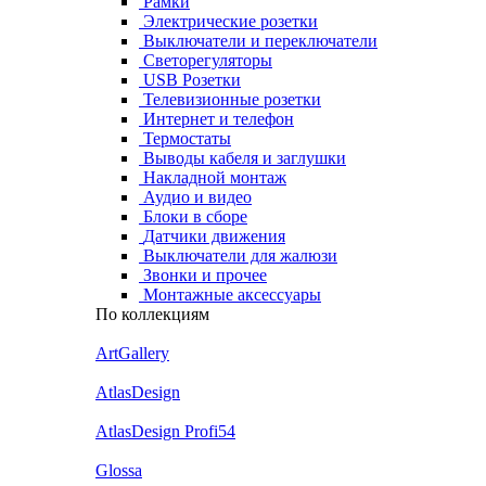
Рамки
Электрические розетки
Выключатели и переключатели
Светорегуляторы
USB Розетки
Телевизионные розетки
Интернет и телефон
Термостаты
Выводы кабеля и заглушки
Накладной монтаж
Аудио и видео
Блоки в сборе
Датчики движения
Выключатели для жалюзи
Звонки и прочее
Монтажные аксессуары
По коллекциям
ArtGallery
AtlasDesign
AtlasDesign Profi54
Glossa