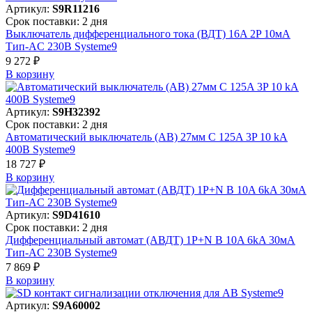
Артикул:
S9R11216
Срок поставки: 2 дня
Выключатель дифференциального тока (ВДТ) 16A 2P 10мА
Тип-AC 230В Systeme9
9 272 ₽
В корзинy
Артикул:
S9H32392
Срок поставки: 2 дня
Автоматический выключатель (АВ) 27мм C 125A 3P 10 kA
400В Systeme9
18 727 ₽
В корзинy
Артикул:
S9D41610
Срок поставки: 2 дня
Дифференциальный автомат (АВДТ) 1P+N B 10A 6kA 30мА
Тип-AC 230В Systeme9
7 869 ₽
В корзинy
Артикул:
S9A60002