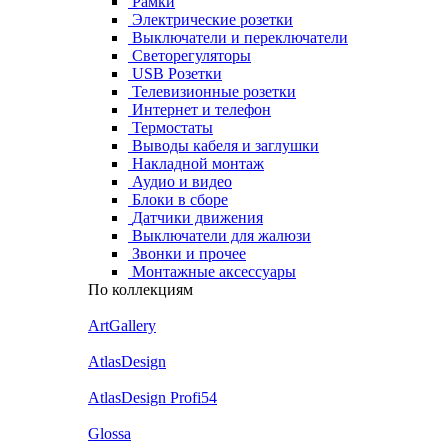
Рамки
Электрические розетки
Выключатели и переключатели
Светорегуляторы
USB Розетки
Телевизионные розетки
Интернет и телефон
Термостаты
Выводы кабеля и заглушки
Накладной монтаж
Аудио и видео
Блоки в сборе
Датчики движения
Выключатели для жалюзи
Звонки и прочее
Монтажные аксессуары
По коллекциям
ArtGallery
AtlasDesign
AtlasDesign Profi54
Glossa