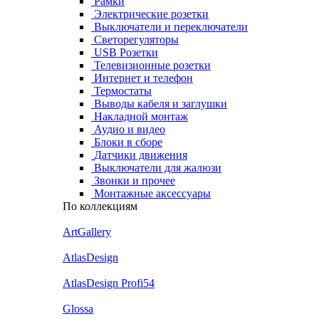
Рамки
Электрические розетки
Выключатели и переключатели
Светорегуляторы
USB Розетки
Телевизионные розетки
Интернет и телефон
Термостаты
Выводы кабеля и заглушки
Накладной монтаж
Аудио и видео
Блоки в сборе
Датчики движения
Выключатели для жалюзи
Звонки и прочее
Монтажные аксессуары
По коллекциям
ArtGallery
AtlasDesign
AtlasDesign Profi54
Glossa