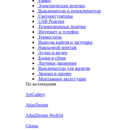
Рамки
Электрические розетки
Выключатели и переключатели
Светорегуляторы
USB Розетки
Телевизионные розетки
Интернет и телефон
Термостаты
Выводы кабеля и заглушки
Накладной монтаж
Аудио и видео
Блоки в сборе
Датчики движения
Выключатели для жалюзи
Звонки и прочее
Монтажные аксессуары
По коллекциям
ArtGallery
AtlasDesign
AtlasDesign Profi54
Glossa