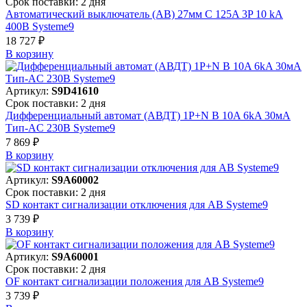
Срок поставки: 2 дня
Автоматический выключатель (АВ) 27мм C 125A 3P 10 kA
400В Systeme9
18 727 ₽
В корзинy
Артикул:
S9D41610
Срок поставки: 2 дня
Дифференциальный автомат (АВДТ) 1P+N B 10A 6kA 30мА
Тип-AC 230В Systeme9
7 869 ₽
В корзинy
Артикул:
S9A60002
Срок поставки: 2 дня
SD контакт сигнализации отключения для АВ Systeme9
3 739 ₽
В корзинy
Артикул:
S9A60001
Срок поставки: 2 дня
OF контакт сигнализации положения для АВ Systeme9
3 739 ₽