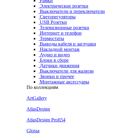
Рамки
Электрические розетки
Выключатели и переключатели
Светорегуляторы
USB Розетки
Телевизионные розетки
Интернет и телефон
Термостаты
Выводы кабеля и заглушки
Накладной монтаж
Аудио и видео
Блоки в сборе
Датчики движения
Выключатели для жалюзи
Звонки и прочее
Монтажные аксессуары
По коллекциям
ArtGallery
AtlasDesign
AtlasDesign Profi54
Glossa