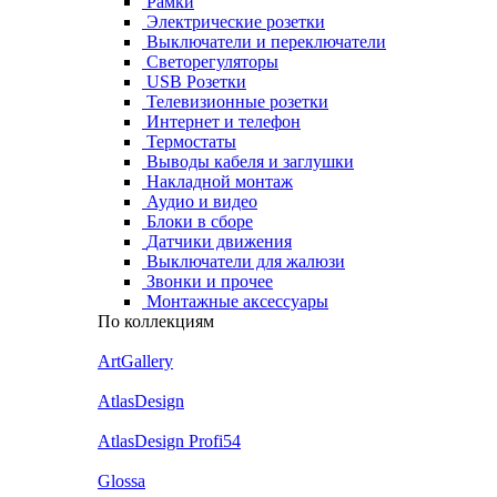
Рамки
Электрические розетки
Выключатели и переключатели
Светорегуляторы
USB Розетки
Телевизионные розетки
Интернет и телефон
Термостаты
Выводы кабеля и заглушки
Накладной монтаж
Аудио и видео
Блоки в сборе
Датчики движения
Выключатели для жалюзи
Звонки и прочее
Монтажные аксессуары
По коллекциям
ArtGallery
AtlasDesign
AtlasDesign Profi54
Glossa