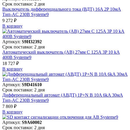
Срок поставки: 2 дня
Выключатель дифференциального тока (ВДТ) 16A 2P 10мА
Тип-AC 230В Systeme9
9 272 ₽
В корзинy
Артикул:
S9H32392
Срок поставки: 2 дня
Автоматический выключатель (АВ) 27мм C 125A 3P 10 kA
400В Systeme9
18 727 ₽
В корзинy
Артикул:
S9D41610
Срок поставки: 2 дня
Дифференциальный автомат (АВДТ) 1P+N B 10A 6kA 30мА
Тип-AC 230В Systeme9
7 869 ₽
В корзинy
Артикул:
S9A60002
Срок поставки: 2 дня