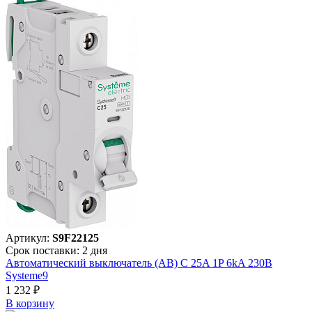
Артикул:
S9F22125
Срок поставки: 2 дня
Автоматический выключатель (АВ) C 25A 1P 6kA 230В
Systeme9
1 232 ₽
В корзинy