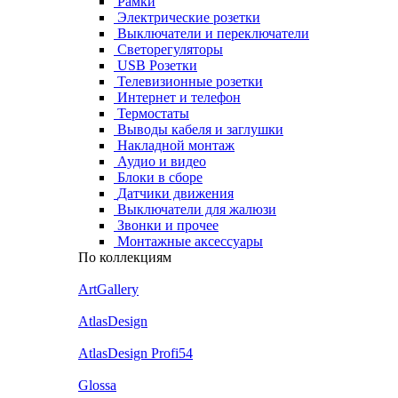
Рамки
Электрические розетки
Выключатели и переключатели
Светорегуляторы
USB Розетки
Телевизионные розетки
Интернет и телефон
Термостаты
Выводы кабеля и заглушки
Накладной монтаж
Аудио и видео
Блоки в сборе
Датчики движения
Выключатели для жалюзи
Звонки и прочее
Монтажные аксессуары
По коллекциям
ArtGallery
AtlasDesign
AtlasDesign Profi54
Glossa