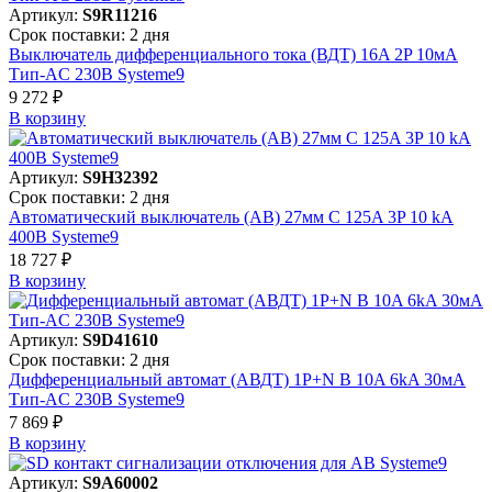
Артикул:
S9R11216
Срок поставки: 2 дня
Выключатель дифференциального тока (ВДТ) 16A 2P 10мА
Тип-AC 230В Systeme9
9 272 ₽
В корзинy
Артикул:
S9H32392
Срок поставки: 2 дня
Автоматический выключатель (АВ) 27мм C 125A 3P 10 kA
400В Systeme9
18 727 ₽
В корзинy
Артикул:
S9D41610
Срок поставки: 2 дня
Дифференциальный автомат (АВДТ) 1P+N B 10A 6kA 30мА
Тип-AC 230В Systeme9
7 869 ₽
В корзинy
Артикул:
S9A60002