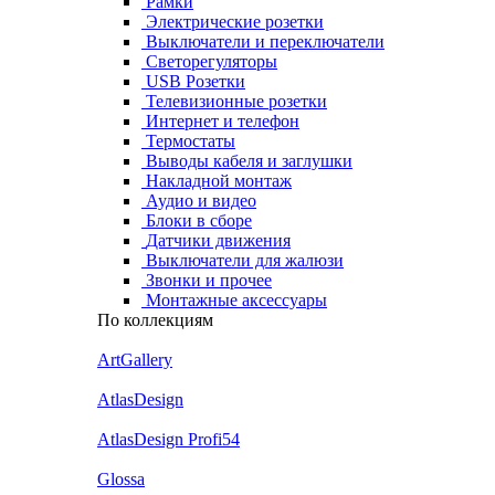
Рамки
Электрические розетки
Выключатели и переключатели
Светорегуляторы
USB Розетки
Телевизионные розетки
Интернет и телефон
Термостаты
Выводы кабеля и заглушки
Накладной монтаж
Аудио и видео
Блоки в сборе
Датчики движения
Выключатели для жалюзи
Звонки и прочее
Монтажные аксессуары
По коллекциям
ArtGallery
AtlasDesign
AtlasDesign Profi54
Glossa