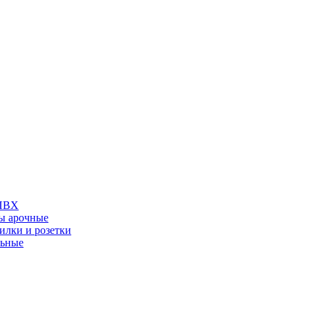
 ПВХ
ы арочные
илки и розетки
льные