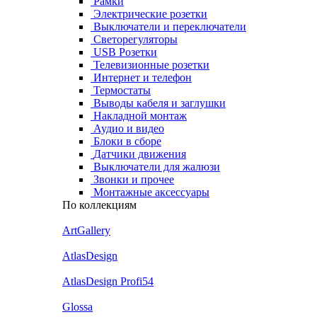
Рамки
Электрические розетки
Выключатели и переключатели
Светорегуляторы
USB Розетки
Телевизионные розетки
Интернет и телефон
Термостаты
Выводы кабеля и заглушки
Накладной монтаж
Аудио и видео
Блоки в сборе
Датчики движения
Выключатели для жалюзи
Звонки и прочее
Монтажные аксессуары
По коллекциям
ArtGallery
AtlasDesign
AtlasDesign Profi54
Glossa