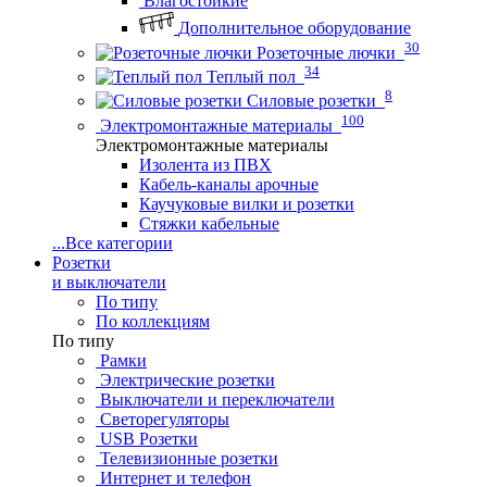
Влагостойкие
Дополнительное оборудование
30
Розеточные лючки
34
Теплый пол
8
Силовые розетки
100
Электромонтажные материалы
Электромонтажные материалы
Изолента из ПВХ
Кабель-каналы арочные
Каучуковые вилки и розетки
Стяжки кабельные
...
Все категории
Розетки
и выключатели
По типу
По коллекциям
По типу
Рамки
Электрические розетки
Выключатели и переключатели
Светорегуляторы
USB Розетки
Телевизионные розетки
Интернет и телефон